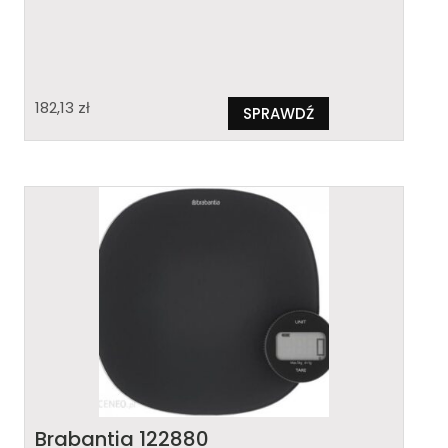
182,13
zł
SPRAWDŹ
Brabantia 122880