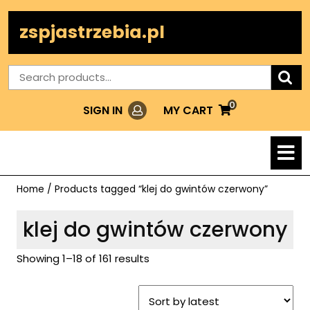
Skip
to
zspjastrzebia.pl
content
Search
for:
0
Login
MY
MY CART
SIGN IN
CART
O
M
Home
/ Products tagged “klej do gwintów czerwony”
klej do gwintów czerwony
Showing 1–18 of 161 results