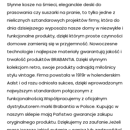
Słynne kosze na śmieci, eleganckie deski do
prasowania czy suszarki na pranie, to tylko jedne z
nielicznych sztandarowych projektów firmy, która do
dnia dzisiejszego wyposaża nasze domy w niezwykłe i
funkcjonalne produkty, dzięki którym proste czynności
domowe zamienią się w przyjemność. Nowoczesne
technologie i najlepsze materiały gwarantują jakość i
trwałość produktów BRABANTIA. Dzięki słynnym
kolekcjom retro, swoje produkty odnajdą miłośnicy
stylu vintage. Firma powstała w 1919r w holenderskim
Aalst i od razu odniosła sukces, dzięki wprowadzonym
najwyższym standardom połączonym z
funkcjonalnością.Współpracujemy z oficjalnym
dystrybutorem marki Brabantia w Polsce. Kupując w
naszym sklepie mają Państwo gwarancje zakupu
oryginalnego produktu. Dziękujemy za zaufanie.Jeżeli
masz jeszcze jakieś pytania – napisz lub zadzwoń!tel.