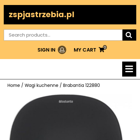
Skip
to
zspjastrzebia.pl
content
Search
for:
0
Login
MY
MY CART
SIGN IN
CART
O
M
Home
/
Wagi kuchenne
/ Brabantia 122880