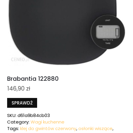
Brabantia 122880
146,90
zł
SPRAWDŹ
SKU:
d61a9b84cb03
Category:
Wagi kuchenne
Tags:
klej do gwintów czerwony
,
osłonki wiszące
,