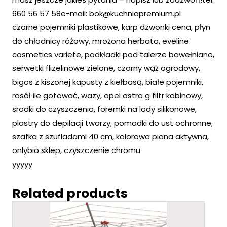
660 56 57 58e-mail: bok@kuchniapremium.pl
czarne pojemniki plastikowe, karp dzwonki cena, płyn
do chłodnicy różowy, mrożona herbata, eveline
cosmetics variete, podkładki pod talerze bawełniane,
serwetki flizelinowe zielone, czarny wąż ogrodowy,
bigos z kiszonej kapusty z kiełbasą, białe pojemniki,
rosół ile gotować, wazy, opel astra g filtr kabinowy,
srodki do czyszczenia, foremki na lody silikonowe,
plastry do depilacji twarzy, pomadki do ust ochronne,
szafka z szufladami 40 cm, kolorowa piana aktywna,
onlybio sklep, czyszczenie chromu
yyyyy
Related products