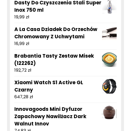
Dasty Do Czyszczenia Stali Super
Inox 750 ml
19,99
zł
A La Casa Dziadek Do Orzechów
Chromowany Z Uchwytami
16,99
zł
Brabantia Tasty Zestaw Misek
(122262)
192,72
zł
Xiaomi Watch S1 Active GL
Czarny
647,28
zł
Innovagoods Mini Dyfuzor
Zapachowy Nawilżacz Dark
Walnut Innov
74,83
zł