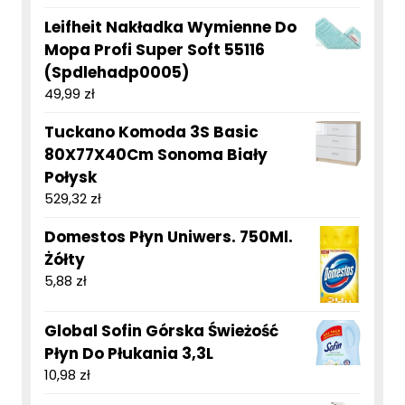
Leifheit Nakładka Wymienne Do
Mopa Profi Super Soft 55116
(Spdlehadp0005)
49,99
zł
Tuckano Komoda 3S Basic
80X77X40Cm Sonoma Biały
Połysk
529,32
zł
Domestos Płyn Uniwers. 750Ml.
Żółty
5,88
zł
Global Sofin Górska Świeżość
Płyn Do Płukania 3,3L
10,98
zł