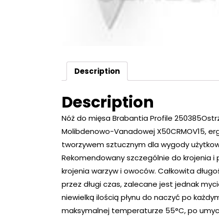
Description
Description
Nóż do mięsa Brabantia Profile 250385Ostrze
Molibdenowo-Vanadowej X50CRMOV15, ergo
tworzywem sztucznym dla wygody użytkowani
Rekomendowany szczególnie do krojenia i p
krojenia warzyw i owoców. Całkowita długoś
przez długi czas, zalecane jest jednak myci
niewielką ilością płynu do naczyć po każdy
maksymalnej temperaturze 55°C, po umyci