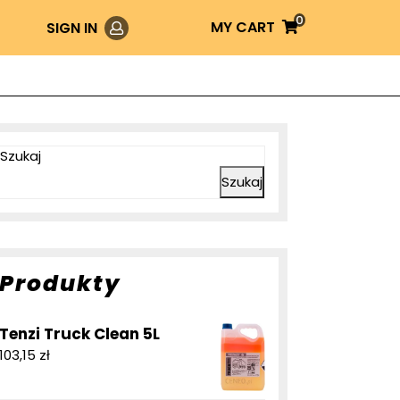
0
Login
MY
MY CART
SIGN IN
CART
Szukaj
Szukaj
Produkty
Tenzi Truck Clean 5L
103,15
zł