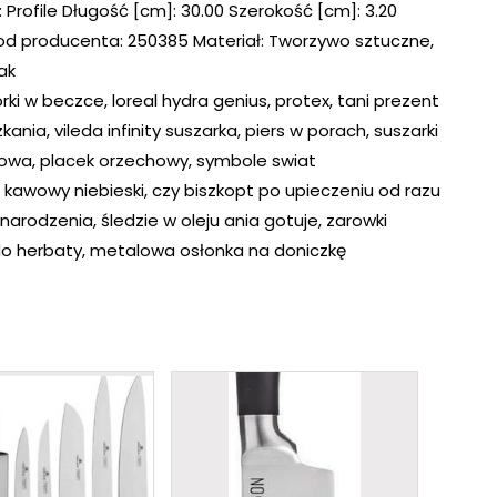
: Profile Długość [cm]: 30.00 Szerokość [cm]: 3.20
od producenta: 250385 Materiał: Tworzywo sztuczne,
ak
rki w beczce, loreal hydra genius, protex, tani prezent
ania, vileda infinity suszarka, piers w porach, suszarki
towa, placek orzechowy, symbole swiat
 kawowy niebieski, czy biszkopt po upieczeniu od razu
narodzenia, śledzie w oleju ania gotuje, zarowki
o herbaty, metalowa osłonka na doniczkę