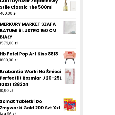
Culti Dyfuzor Zapachowy
Stile Classic The 500ml
400,00
zł
MERKURY MARKET SZAFA
BATUMI 6 LUSTRO 150 CM
BIAŁY
1579,00
zł
Hb Fotel Pop Art Kiss 8818
1600,00
zł
Brabantia Worki Na Śmieci
Perfectfit Rozmiar J 20-25L
10Szt 138324
10,90
zł
Somat Tabletki Do
Zmywarki Gold 200 Szt Xxl
144,96
zł