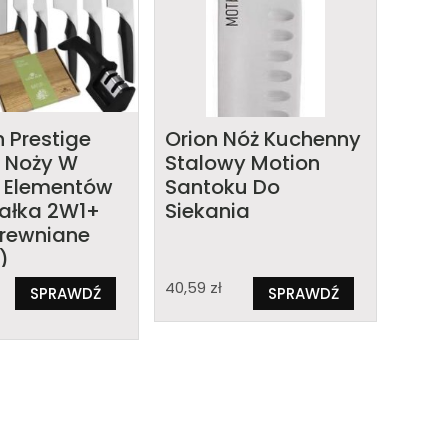
 Prestige
Orion Nóż Kuchenny
 Noży W
Stalowy Motion
6 Elementów
Santoku Do
załka 2W1+
Siekania
Drewniane
)
40,59
zł
SPRAWDŹ
SPRAWDŹ