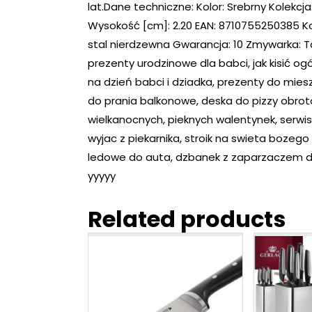
lat.Dane techniczne: Kolor: Srebrny Kolekcja
Wysokość [cm]: 2.20 EAN: 8710755250385 K
stal nierdzewna Gwarancja: 10 Zmywarka: T
prezenty urodzinowe dla babci, jak kisić ogó
na dzień babci i dziadka, prezenty do mieszk
do prania balkonowe, deska do pizzy obro
wielkanocnych, pieknych walentynek, serwis
wyjac z piekarnika, stroik na swieta bozego 
ledowe do auta, dzbanek z zaparzaczem d
yyyyy
Related products