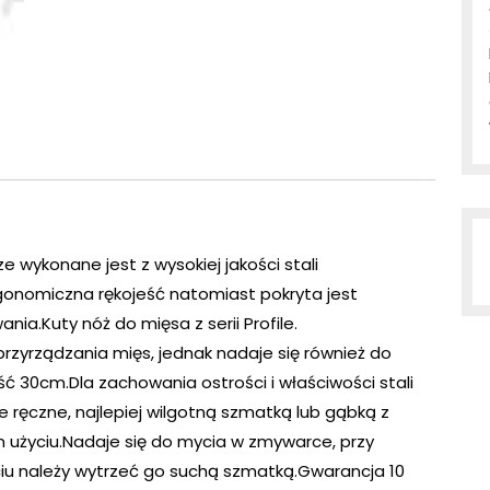
 wykonane jest z wysokiej jakości stali
nomiczna rękojeść natomiast pokryta jest
a.Kuty nóż do mięsa z serii Profile.
rzyrządzania mięs, jednak nadaje się również do
ć 30cm.Dla zachowania ostrości i właściwości stali
e ręczne, najlepiej wilgotną szmatką lub gąbką z
m użyciu.Nadaje się do mycia w zmywarce, przy
u należy wytrzeć go suchą szmatką.Gwarancja 10