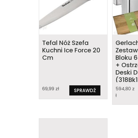
Tefal Nóż Szefa
Gerlach
Kuchni Ice Force 20
Zestaw
Cm
Bloku 
+ Ostr
Deski 
(318Bk1
69,99
zł
594,80
z
SPRAWDŹ
ł