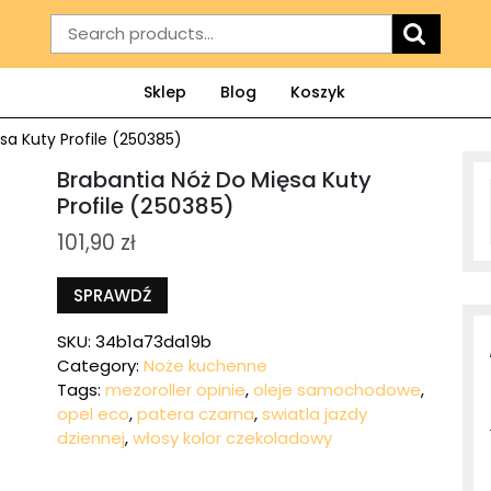
Search
for:
Sklep
Blog
Koszyk
sa Kuty Profile (250385)
Brabantia Nóż Do Mięsa Kuty
Profile (250385)
101,90
zł
SPRAWDŹ
SKU:
34b1a73da19b
Category:
Noże kuchenne
Tags:
mezoroller opinie
,
oleje samochodowe
,
opel eco
,
patera czarna
,
swiatla jazdy
dziennej
,
włosy kolor czekoladowy