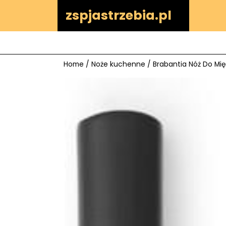
Skip
zspjastrzebia.pl
to
content
Home
/
Noże kuchenne
/ Brabantia Nóż Do Mię