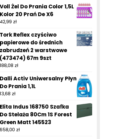
Voll Żel Do Prania Color 1,5L
Kolor 20 Prań De X6
42,99
zł
Tork Reflex czyściwo
papierowe do średnich
zabrudzeń 2 warstwowe
(473474) 67m 9szt
188,08
zł
Dalli Activ Uniwersalny Płyn
Do Prania 1,1L
13,68
zł
Elita Indus 168750 Szafka
Do Stelaża 80Cm 1S Forest
Green Matt 145523
658,00
zł