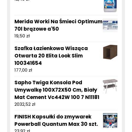
Merida Worki Na Śmieci Optimum
70l brązowe a'50
19,50
zł
Szafka Łazienkowa Wisząca
Otwarta 20 Elita Look Slim
100341654
177,00
zł
Sapho Twiga Konsola Pod
Umywalkę 100X72X50 Cm, Biały
Mat Cement Vc442W 100 7 N11181
2032,52
zł
FINISH Kapsułki do zmywarek
Powerball Quantum Max 30 szt.
23,92
zł