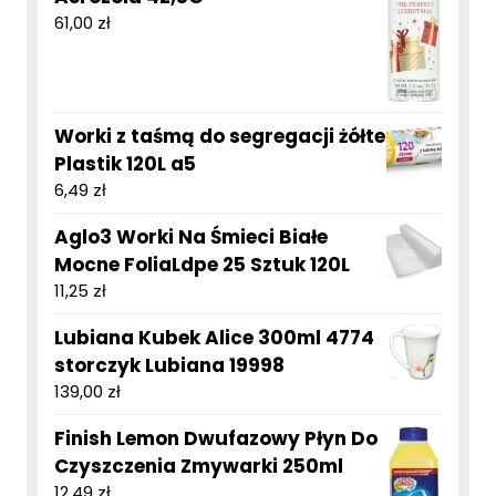
61,00
zł
Worki z taśmą do segregacji żółte
Plastik 120L a5
6,49
zł
Aglo3 Worki Na Śmieci Białe
Mocne FoliaLdpe 25 Sztuk 120L
11,25
zł
Lubiana Kubek Alice 300ml 4774
storczyk Lubiana 19998
139,00
zł
Finish Lemon Dwufazowy Płyn Do
Czyszczenia Zmywarki 250ml
12,49
zł