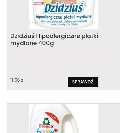
Dzidziuś Hipoalergiczne płatki
mydlane 400g
11,56
zł
SPRAWDŹ