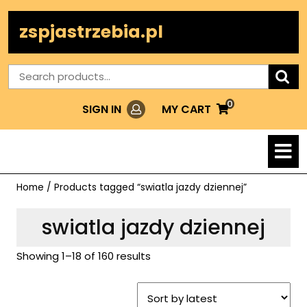
Skip
to
zspjastrzebia.pl
content
Search
for:
0
Login
MY
MY CART
SIGN IN
CART
O
M
Home
/ Products tagged “swiatla jazdy dziennej”
swiatla jazdy dziennej
Showing 1–18 of 160 results