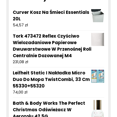
Curver Kosz Na Śmieci Essentials
20L
54,57
zł
Tork 473472 Reflex Czyściwo
Wielozadaniowe Papierowe
Dwuwarstwowe W Przenośnej Roli
Centralnie Dozowanej M4
231,08
zł
Leifheit Static I Nakładka Micro
Duo Do Mopa TwistCombi, 33 Cm
55330+55320
74,00
zł
Bath & Body Works The Perfect
Christmas Odświeżacz W
Aerozolu 42,5G