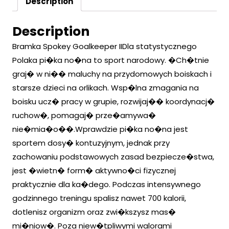
Description
Description
Bramka Spokey Goalkeeper IIDla statystycznego
Polaka pi�ka no�na to sport narodowy. �Ch�tnie
graj� w ni�� maluchy na przydomowych boiskach i
starsze dzieci na orlikach. Wsp�lna zmagania na
boisku ucz� pracy w grupie, rozwijaj�� koordynacj�
ruchow�, pomagaj� prze�amywa�
nie�mia�o��.Wprawdzie pi�ka no�na jest
sportem dosy� kontuzyjnym, jednak przy
zachowaniu podstawowych zasad bezpiecze�stwa,
jest �wietn� form� aktywno�ci fizycznej
praktycznie dla ka�dego. Podczas intensywnego
godzinnego treningu spalisz nawet 700 kalorii,
dotlenisz organizm oraz zwi�kszysz mas�
mi�niow�. Poza niew�tpliwymi walorami