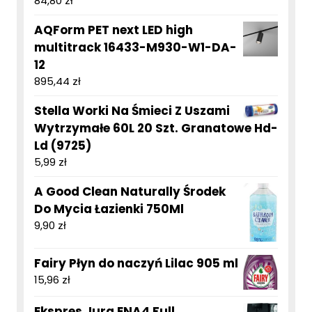
84,80
zł
AQForm PET next LED high
multitrack 16433-M930-W1-DA-
12
895,44
zł
Stella Worki Na Śmieci Z Uszami
Wytrzymałe 60L 20 Szt. Granatowe Hd-
Ld (9725)
5,99
zł
A Good Clean Naturally Środek
Do Mycia Łazienki 750Ml
9,90
zł
Fairy Płyn do naczyń Lilac 905 ml
15,96
zł
Ekspres Jura ENA4 Full