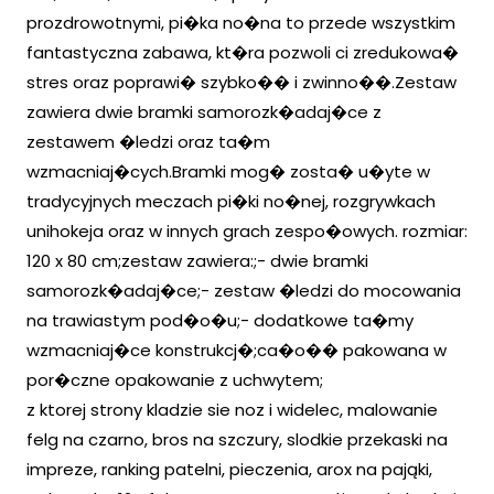
prozdrowotnymi, pi�ka no�na to przede wszystkim
fantastyczna zabawa, kt�ra pozwoli ci zredukowa�
stres oraz poprawi� szybko�� i zwinno��.Zestaw
zawiera dwie bramki samorozk�adaj�ce z
zestawem �ledzi oraz ta�m
wzmacniaj�cych.Bramki mog� zosta� u�yte w
tradycyjnych meczach pi�ki no�nej, rozgrywkach
unihokeja oraz w innych grach zespo�owych. rozmiar:
120 x 80 cm;zestaw zawiera:;- dwie bramki
samorozk�adaj�ce;- zestaw �ledzi do mocowania
na trawiastym pod�o�u;- dodatkowe ta�my
wzmacniaj�ce konstrukcj�;ca�o�� pakowana w
por�czne opakowanie z uchwytem;
z ktorej strony kladzie sie noz i widelec, malowanie
felg na czarno, bros na szczury, slodkie przekaski na
impreze, ranking patelni, pieczenia, arox na pająki,