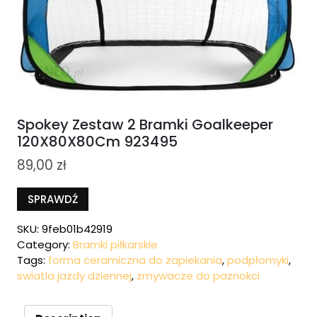
Spokey Zestaw 2 Bramki Goalkeeper
120X80X80Cm 923495
89,00
zł
SPRAWDŹ
SKU:
9feb01b42919
Category:
Bramki piłkarskie
Tags:
forma ceramiczna do zapiekania
,
podpłomyki
,
swiatla jazdy dziennej
,
zmywacze do paznokci