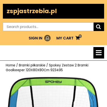
Skip
to
zspjastrzebia.pl
content
Search
for:
0
Login
MY
MY CART
SIGN IN
CART
O
M
Home
/
Bramki piłkarskie
/ Spokey Zestaw 2 Bramki
Goalkeeper 120X80X80Cm 923495