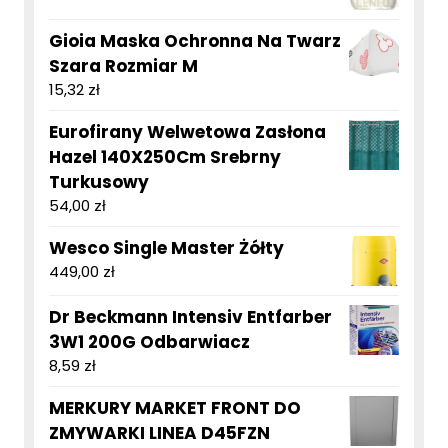
Gioia Maska Ochronna Na Twarz
Szara Rozmiar M
15,32
zł
Eurofirany Welwetowa Zasłona
Hazel 140X250Cm Srebrny
Turkusowy
54,00
zł
Wesco Single Master Żółty
449,00
zł
Dr Beckmann Intensiv Entfarber
3W1 200G Odbarwiacz
8,59
zł
MERKURY MARKET FRONT DO
ZMYWARKI LINEA D45FZN