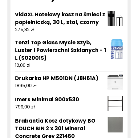
vidaXL Hotelowy kosz na śmieci z
popielniczką, 30 L, stal, czarny
275,82
zł
Tenzi Top Glass Mycie Szyb,
Luster I Powierzchni Szklanych - 1
L (S02001S)
12,00
zł
Drukarka HP M501DN (J8H61A)
1895,00
zł
Imers Minimal 900x530
799,00
zł
Brabantia Kosz dotykowy BO
TOUCH BIN 2 x 30l Mineral
Concrete Grey 221460