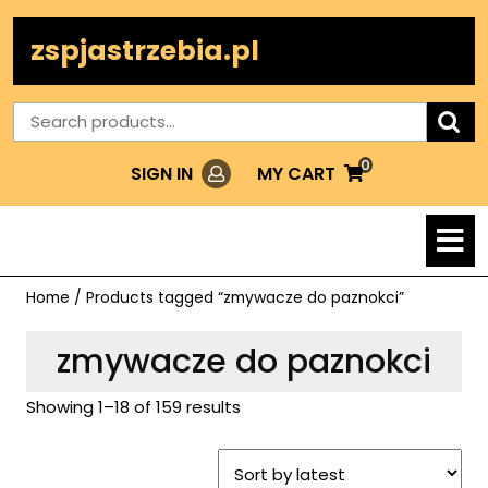
Skip
to
zspjastrzebia.pl
content
Search
for:
0
Login
MY
MY CART
SIGN IN
CART
O
M
Home
/ Products tagged “zmywacze do paznokci”
zmywacze do paznokci
Showing 1–18 of 159 results