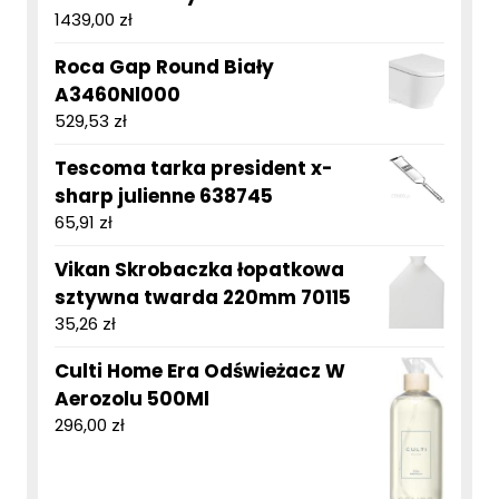
1439,00
zł
Roca Gap Round Biały
A3460Nl000
529,53
zł
Tescoma tarka president x-
sharp julienne 638745
65,91
zł
Vikan Skrobaczka łopatkowa
sztywna twarda 220mm 70115
35,26
zł
Culti Home Era Odświeżacz W
Aerozolu 500Ml
296,00
zł