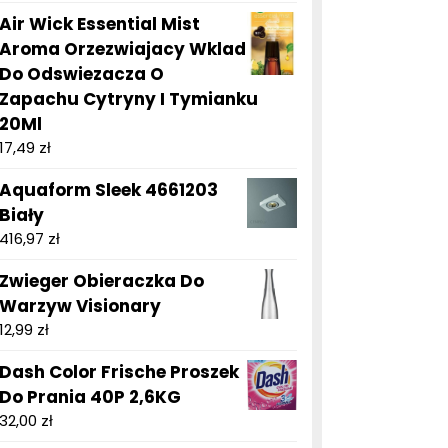
Air Wick Essential Mist
Aroma Orzezwiajacy Wklad
Do Odswiezacza O
Zapachu Cytryny I Tymianku
20Ml
17,49
zł
Aquaform Sleek 4661203
Biały
416,97
zł
Zwieger Obieraczka Do
Warzyw Visionary
12,99
zł
Dash Color Frische Proszek
Do Prania 40P 2,6KG
32,00
zł