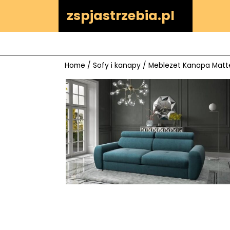
Skip
zspjastrzebia.pl
to
content
Home
/
Sofy i kanapy
/ Meblezet Kanapa Mat