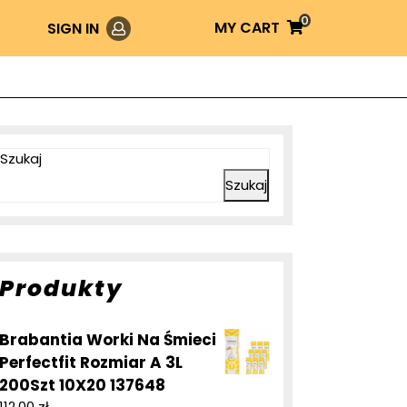
0
Login
MY
MY CART
SIGN IN
CART
Szukaj
Szukaj
Produkty
Brabantia Worki Na Śmieci
Perfectfit Rozmiar A 3L
200Szt 10X20 137648
112,00
zł