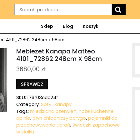
Search
for:
Sklep
Blog
Koszyk
teo 4101_72862 248cm x 98cm
Meblezet Kanapa Matteo
4101_72862 248cm X 98cm
3680,00
zł
SPRAWDŹ
SKU:
176f03ccb24f
Category:
Sofy i kanapy
Tags:
miedziana czerwień
,
noże kuchenne
opinie
,
płyn chłodniczy borygo
,
pojemniki do
przechowywania ubrań
,
świeczki zapachowe
w słoiku