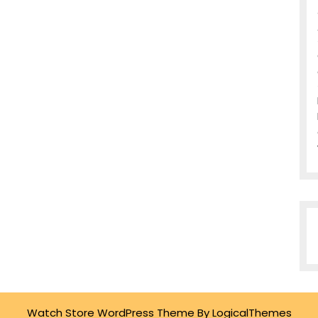
Watch Store WordPress Theme
By LogicalThemes