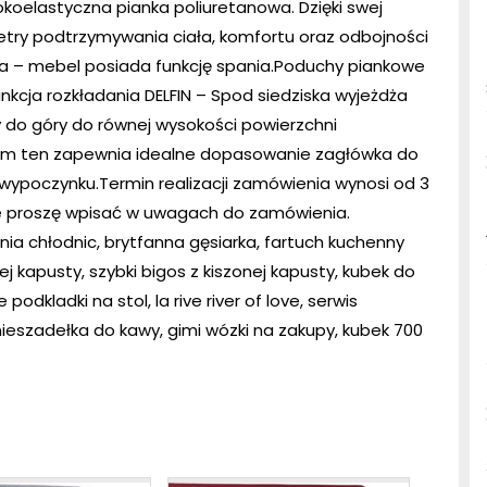
oelastyczna pianka poliuretanowa. Dzięki swej
etry podtrzymywania ciała, komfortu oraz odbojności
nia – mebel posiada funkcję spania.Poduchy piankowe
kcja rozkładania DELFIN – Spod siedziska wyjeżdża
 do góry do równej wysokości powierzchni
tem ten zapewnia idealne dopasowanie zagłówka do
 wypoczynku.Termin realizacji zamówienia wynosi od 3
ie proszę wpisać w uwagach do zamówienia.
ia chłodnic, brytfanna gęsiarka, fartuch kuchenny
j kapusty, szybki bigos z kiszonej kapusty, kubek do
odkladki na stol, la rive river of love, serwis
eszadełka do kawy, gimi wózki na zakupy, kubek 700