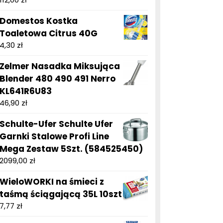
Domestos Kostka
Toaletowa Citrus 40G
4,30
zł
Zelmer Nasadka Miksująca
Blender 480 490 491 Nerro
KL641R6U83
46,90
zł
Schulte-Ufer Schulte Ufer
Garnki Stalowe Profi Line
Mega Zestaw 5Szt. (584525450)
2099,00
zł
WieloWORKI na śmieci z
taśmą ściągającą 35L 10szt
7,77
zł