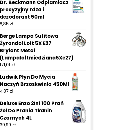
Dr. Beckmann Odplamiacz
precyzyjny rdza i
dezodorant 50ml
8,85
zł
Berge Lampa Sufitowa
Żyrandol Loft 5X E27
Brylant Metal
(Lampaloftmiedziana5Xe27)
171,01
zł
Ludwik Płyn Do Mycia
Naczyń Brzoskwinia 450Ml
4,87
zł
Deluxe Enzo 2In1 100 Prań
Żel Do Prania Tkanin
Czarnych 4L
39,99
zł