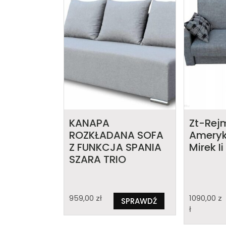
KANAPA
Zt-Rej
ROZKŁADANA SOFA
Ameryk
Z FUNKCJA SPANIA
Mirek Ii
SZARA TRIO
959,00
zł
1090,00
z
SPRAWDŹ
ł