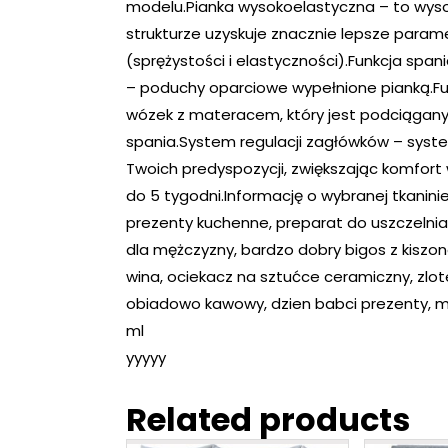
modelu.Pianka wysokoelastyczna – to wysok
strukturze uzyskuje znacznie lepsze param
(sprężystości i elastyczności).Funkcja spa
– poduchy oparciowe wypełnione pianką.Fun
wózek z materacem, który jest podciągany
spania.System regulacji zagłówków – sys
Twoich predyspozycji, zwiększając komfort
do 5 tygodni.Informację o wybranej tkanin
prezenty kuchenne, preparat do uszczelnian
dla mężczyzny, bardzo dobry bigos z kiszone
wina, ociekacz na sztućce ceramiczny, zlote p
obiadowo kawowy, dzien babci prezenty, mi
ml
yyyyy
Related products