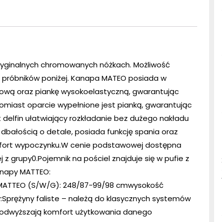
yginalnych chromowanych nóżkach. Możliwość
z próbników poniżej. Kanapa MATEO posiada w
tanową oraz piankę wysokoelastyczną, gwarantując
omiast oparcie wypełnione jest pianką, gwarantując
elfin ułatwiający rozkładanie bez dużego nakładu
 dbałością o detale, posiada funkcję spania oraz
omfort wypoczynku.W cenie podstawowej dostępna
 z grupy0.Pojemnik na pościel znajduje się w pufie z
anapy MATTEO:
MATTEO (S/W/G): 248/87-99/98 cmwysokość
:Sprężyny faliste – należą do klasycznych systemów
Podwyższają komfort użytkowania danego