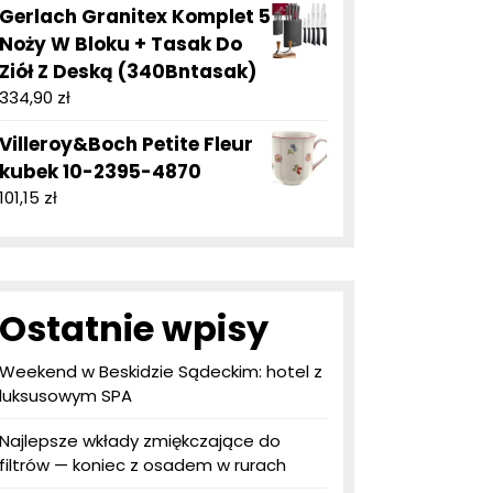
Gerlach Granitex Komplet 5
Noży W Bloku + Tasak Do
Ziół Z Deską (340Bntasak)
334,90
zł
Villeroy&Boch Petite Fleur
kubek 10-2395-4870
101,15
zł
Ostatnie wpisy
Weekend w Beskidzie Sądeckim: hotel z
luksusowym SPA
Najlepsze wkłady zmiękczające do
filtrów — koniec z osadem w rurach