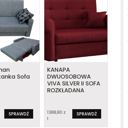
man
KANAPA
anka Sofa
DWUOSOBOWA
VIVA SILVER II SOFA
ROZKŁADANA
1388,80
z
SPRAWDŹ
SPRAWDŹ
ł