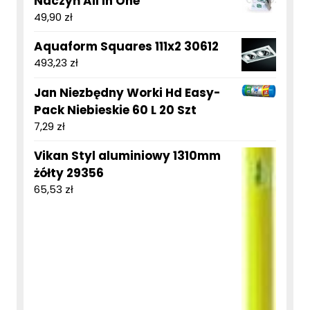
Naczyń All In One
49,90
zł
Aquaform Squares 111x2 30612
493,23
zł
Jan Niezbędny Worki Hd Easy-
Pack Niebieskie 60 L 20 Szt
7,29
zł
Vikan Styl aluminiowy 1310mm
żółty 29356
65,53
zł