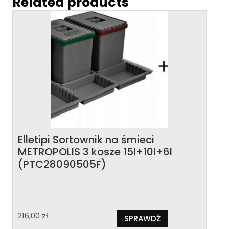
Related products
Elletipi Sortownik na śmieci
METROPOLIS 3 kosze 15l+10l+6l
(PTC28090505F)
216,00
zł
SPRAWDŹ