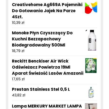
Creativehome Ag669A Pojemniki
Do Gotowania Jajek Na Parze
4Szt.
10,39
zł
Monoke Płyn Czyszczący Do
Kuchni Bezzapachowy
Biodegradowalny 500Ml
18,79
zł
Reckitt Benckiser Air Wick
Odświeżacz Powietrza 19Ml
Aparat Świeżość Lasów Amazonii
17,65
zł
Prestan Stainless Stel 0,5 L
43,82
zł
Lampa MERKURY MARKET LAMPA