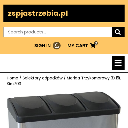
Skip
to
zspjastrzebia.pl
content
Search
for:
0
Login
MY
MY CART
SIGN IN
CART
O
M
Home
/
Selektory odpadków
/ Merida Trzykomorowy 3X15L
Kim703