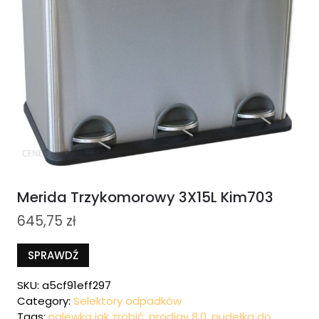
Merida Trzykomorowy 3X15L Kim703
645,75
zł
SPRAWDŹ
SKU:
a5cf91eff297
Category:
Selektory odpadków
Tags:
nalewka jak zrobić
,
prodigy 8.0
,
pudełka do