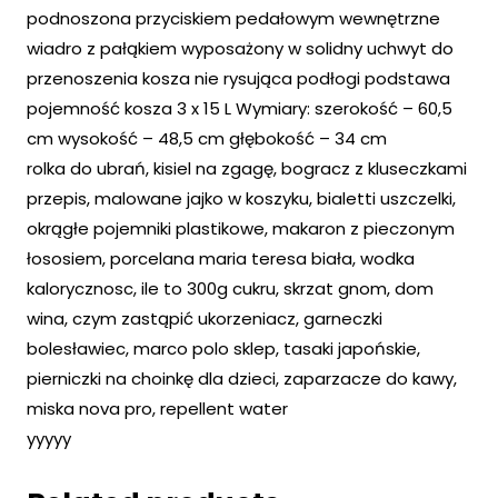
podnoszona przyciskiem pedałowym wewnętrzne
wiadro z pałąkiem wyposażony w solidny uchwyt do
przenoszenia kosza nie rysująca podłogi podstawa
pojemność kosza 3 x 15 L Wymiary: szerokość – 60,5
cm wysokość – 48,5 cm głębokość – 34 cm
rolka do ubrań, kisiel na zgagę, bogracz z kluseczkami
przepis, malowane jajko w koszyku, bialetti uszczelki,
okrągłe pojemniki plastikowe, makaron z pieczonym
łososiem, porcelana maria teresa biała, wodka
kalorycznosc, ile to 300g cukru, skrzat gnom, dom
wina, czym zastąpić ukorzeniacz, garneczki
bolesławiec, marco polo sklep, tasaki japońskie,
pierniczki na choinkę dla dzieci, zaparzacze do kawy,
miska nova pro, repellent water
yyyyy