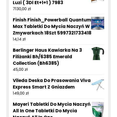
Luzi ( 3Dl Et+1+1 ) 7983
7130,00
zł
Finish Finish_Powerball Quantum
Max Tabletki Do Mycia Naczyń W
Zmywarkach 18Szt 5997321733418
14,14
zł
Berlinger Haus Kawiarka Na 3
Filiżanki Bh/6385 Emerald
Collection (Bh6385)
45,00
zł
Vileda Deska Do Prasowania Viva
Express Smart Z Gniazdem
149,00
zł
Mayeri Tabletki Do Mycia Naczyń
All In One Tabletki Do Mycia