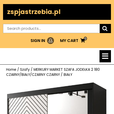
Skip
to
zspjastrzebia.pl
content
Search
for:
0
Login
MY
MY CART
SIGN IN
CART
O
M
Home
/
Szafy
/ MERKURY MARKET SZAFA JODEŁKA 2 180
CZARNY/BIAŁY/CZARNY CZARNY / BIAŁY