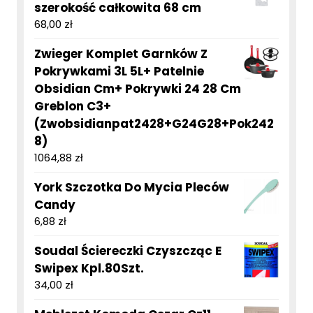
szerokość całkowita 68 cm
68,00
zł
Zwieger Komplet Garnków Z
Pokrywkami 3L 5L+ Patelnie
Obsidian Cm+ Pokrywki 24 28 Cm
Greblon C3+
(Zwobsidianpat2428+G24G28+Pok242
8)
1064,88
zł
York Szczotka Do Mycia Pleców
Candy
6,88
zł
Soudal Ściereczki Czyszcząc E
Swipex Kpl.80Szt.
34,00
zł