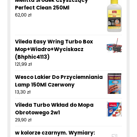
Melitta Środek Czyszczący
Perfect Clean 250Ml
62,00
zł
Vileda Easy Wring Turbo Box
Mop+Wiadro+Wyciskacz
(Bhphic4113)
121,99
zł
Wesco Lakier Do Przyciemniania
Lamp 150Ml Czerwony
13,30
zł
Vileda Turbo Wkład do Mopa
Obrotowego 2w1
29,90
zł
w kolorze czarnym. Wymiary: