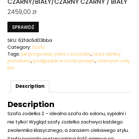
CZARNY/BIAŁY/CZARNY CZARNY / BIAŁY
2459,00
zł
SPRAWDŹ
SKU:
62fdc6d03bba
Category:
Szafy
Tags:
jak przyprawic piers z kurczaka
,
laura ashley
porcelana
,
podgrzybki w occie przepis
,
szampon only
bio
Description
Description
Szafa Jodełka 2 – idealna szafa do salonu, sypialni i
nie tylko! Wygląd szafy Jodełka zachwyci każdego
zwolennika klasycznego, a zarazem ciekawego stylu.
Szafa posiada wystarczającą ilość miejsca na