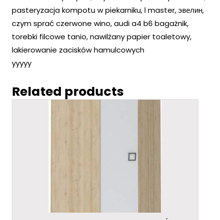
pasteryzacja kompotu w piekarniku, l master, эвелин,
czym sprać czerwone wino, audi a4 b6 bagażnik,
torebki filcowe tanio, nawilżany papier toaletowy,
lakierowanie zacisków hamulcowych
yyyyy
Related products