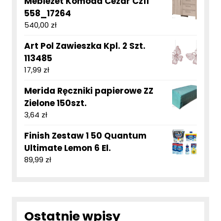
Meblezet Komoda Cezar Cz11
558_17264
540,00
zł
Art Pol Zawieszka Kpl. 2 Szt.
113485
17,99
zł
Merida Ręczniki papierowe ZZ
Zielone 150szt.
3,64
zł
Finish Zestaw 1 50 Quantum
Ultimate Lemon 6 El.
89,99
zł
Ostatnie wpisy