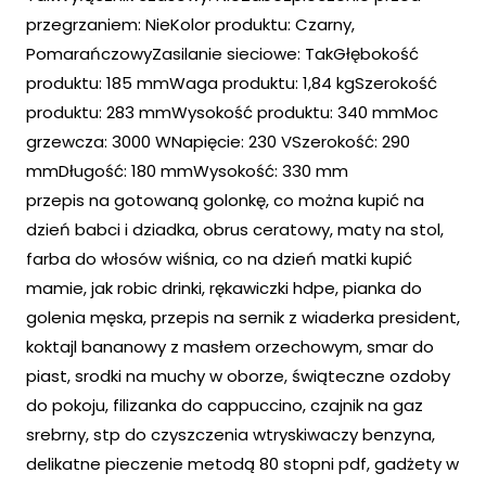
przegrzaniem: NieKolor produktu: Czarny,
PomarańczowyZasilanie sieciowe: TakGłębokość
produktu: 185 mmWaga produktu: 1,84 kgSzerokość
produktu: 283 mmWysokość produktu: 340 mmMoc
grzewcza: 3000 WNapięcie: 230 VSzerokość: 290
mmDługość: 180 mmWysokość: 330 mm
przepis na gotowaną golonkę, co można kupić na
dzień babci i dziadka, obrus ceratowy, maty na stol,
farba do włosów wiśnia, co na dzień matki kupić
mamie, jak robic drinki, rękawiczki hdpe, pianka do
golenia męska, przepis na sernik z wiaderka president,
koktajl bananowy z masłem orzechowym, smar do
piast, srodki na muchy w oborze, świąteczne ozdoby
do pokoju, filizanka do cappuccino, czajnik na gaz
srebrny, stp do czyszczenia wtryskiwaczy benzyna,
delikatne pieczenie metodą 80 stopni pdf, gadżety w