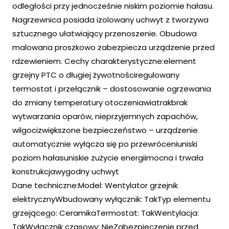
odległości przy jednocześnie niskim poziomie hałasu.
Nagrzewnica posiada izolowany uchwyt z tworzywa
sztucznego ułatwiający przenoszenie. Obudowa
malowana proszkowo zabezpiecza urządzenie przed
rdzewieniem. Cechy charakterystyczne:element
grzejny PTC o długiej żywotnościregulowany
termostat i przełącznik – dostosowanie ogrzewania
do zmiany temperatury otoczeniawiatrakbrak
wytwarzania oparów, nieprzyjemnych zapachów,
wilgocizwiększone bezpieczeństwo – urządzenie
automatycznie wyłącza się po przewróceniuniski
poziom hałasuniskie zużycie energiimocna i trwała
konstrukcjawygodny uchwyt
Dane techniczne:Model: Wentylator grzejnik
elektrycznyWbudowany wyłącznik: TakTyp elementu
grzejącego: CeramikaTermostat: TakWentylacja:
TakWyłącznik czasowy: NieZabezpieczenie przed