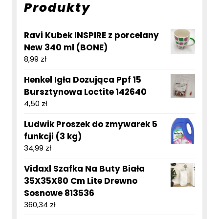
Produkty
Ravi Kubek INSPIRE z porcelany
New 340 ml (BONE)
8,99
zł
Henkel Igła Dozująca Ppf 15
Bursztynowa Loctite 142640
4,50
zł
Ludwik Proszek do zmywarek 5
funkcji (3 kg)
34,99
zł
Vidaxl Szafka Na Buty Biała
35X35X80 Cm Lite Drewno
Sosnowe 813536
360,34
zł