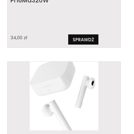
Pr16Ma320W
34,00
zł
SPRAWDŹ