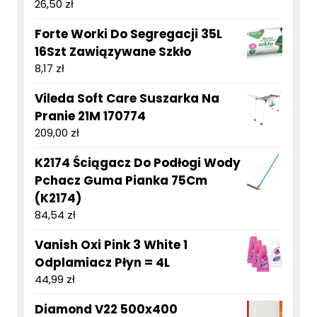
26,50
zł
Forte Worki Do Segregacji 35L
16Szt Zawiązywane Szkło
8,17
zł
Vileda Soft Care Suszarka Na
Pranie 21M 170774
209,00
zł
K2174 Ściągacz Do Podłogi Wody
Pchacz Guma Pianka 75Cm
(K2174)
84,54
zł
Vanish Oxi Pink 3 White 1
Odplamiacz Płyn = 4L
44,99
zł
Diamond V22 500x400