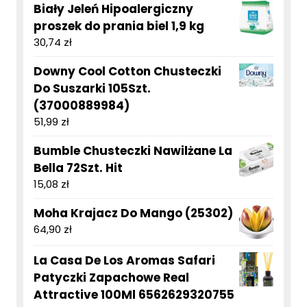
Biały Jeleń Hipoalergiczny
proszek do prania biel 1,9 kg
30,74
zł
Downy Cool Cotton Chusteczki
Do Suszarki 105Szt.
(37000889984)
51,99
zł
Bumble Chusteczki Nawilżane La
Bella 72Szt. Hit
15,08
zł
Moha Krajacz Do Mango (25302)
64,90
zł
La Casa De Los Aromas Safari
Patyczki Zapachowe Real
Attractive 100Ml 6562629320755