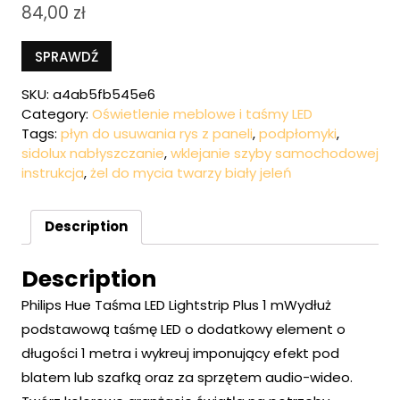
84,00
zł
SPRAWDŹ
SKU:
a4ab5fb545e6
Category:
Oświetlenie meblowe i taśmy LED
Tags:
płyn do usuwania rys z paneli
,
podpłomyki
,
sidolux nabłyszczanie
,
wklejanie szyby samochodowej
instrukcja
,
żel do mycia twarzy biały jeleń
Description
Description
Philips Hue Taśma LED Lightstrip Plus 1 mWydłuż
podstawową taśmę LED o dodatkowy element o
długości 1 metra i wykreuj imponujący efekt pod
blatem lub szafką oraz za sprzętem audio-wideo.