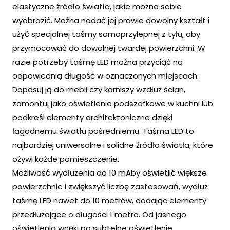
elastyczne źródło światła, jakie można sobie
wyobrazić. Można nadać jej prawie dowolny kształt i
użyć specjalnej taśmy samoprzylepnej z tyłu, aby
przymocować do dowolnej twardej powierzchni. W
razie potrzeby taśmę LED można przyciąć na
odpowiednią długość w oznaczonych miejscach.
Dopasuj ją do mebli czy karniszy wzdłuż ścian,
zamontuj jako oświetlenie podszafkowe w kuchni lub
podkreśl elementy architektoniczne dzięki
łagodnemu światłu pośredniemu. Taśma LED to
najbardziej uniwersalne i solidne źródło światła, które
ożywi każde pomieszczenie.
Możliwość wydłużenia do 10 mAby oświetlić większe
powierzchnie i zwiększyć liczbę zastosowań, wydłuż
taśmę LED nawet do 10 metrów, dodając elementy
przedłużające o długości 1 metra. Od jasnego
oświetlenia wnęki po subtelne oświetlenie