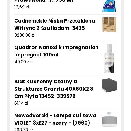
Professional 11.1 750 Ml
13,69
zł
Cudnemeble Niska Przeszklona
Witryna Z Szufladami 3425
3230,00
zł
Quadron NanoSilk Impregnation
Impregnat 100ml
49,00
zł
Blat Kuchenny Czarny O
Strukturze Granitu 40X60X2 8
Cm Płyta 13452-339572
61,14
zł
Nowodvorski - Lampa sufitowa
VIOLET 3xE27 - szary - (7960)
268,73
zł