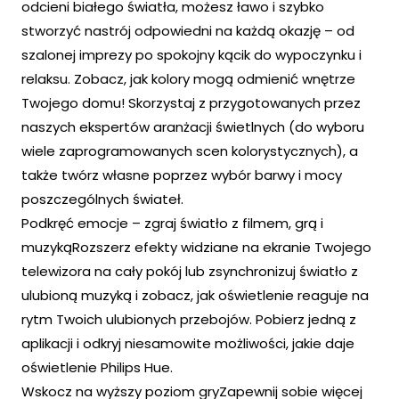
odcieni białego światła, możesz ławo i szybko
stworzyć nastrój odpowiedni na każdą okazję – od
szalonej imprezy po spokojny kącik do wypoczynku i
relaksu. Zobacz, jak kolory mogą odmienić wnętrze
Twojego domu! Skorzystaj z przygotowanych przez
naszych ekspertów aranżacji świetlnych (do wyboru
wiele zaprogramowanych scen kolorystycznych), a
także twórz własne poprzez wybór barwy i mocy
poszczególnych świateł.
Podkręć emocje – zgraj światło z filmem, grą i
muzykąRozszerz efekty widziane na ekranie Twojego
telewizora na cały pokój lub zsynchronizuj światło z
ulubioną muzyką i zobacz, jak oświetlenie reaguje na
rytm Twoich ulubionych przebojów. Pobierz jedną z
aplikacji i odkryj niesamowite możliwości, jakie daje
oświetlenie Philips Hue.
Wskocz na wyższy poziom gryZapewnij sobie więcej