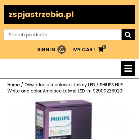
Skip
to
zspjastrzebia.pl
content
Search
for:
0
Login
MY
MY CART
SIGN IN
CART
O
M
Home
/
Oświetlenie meblowe i taśmy LED
/ PHILIPS HUE
White and color Ambiace taśma LED 1m 929002269201