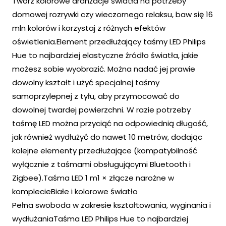
Twórz kolorowe aranżacje światła na potrzeby
domowej rozrywki czy wieczornego relaksu, baw się 16
mln kolorów i korzystaj z różnych efektów
oświetlenia.Element przedłużający taśmy LED Philips
Hue to najbardziej elastyczne źródło światła, jakie
możesz sobie wyobrazić. Można nadać jej prawie
dowolny kształt i użyć specjalnej taśmy
samoprzylepnej z tyłu, aby przymocować do
dowolnej twardej powierzchni. W razie potrzeby
taśmę LED można przyciąć na odpowiednią długość,
jak również wydłużyć do nawet 10 metrów, dodając
kolejne elementy przedłużające (kompatybilność
wyłącznie z taśmami obsługującymi Bluetooth i
Zigbee).Taśma LED 1 m1 × złącze narożne w
komplecieBiałe i kolorowe światło
Pełna swoboda w zakresie kształtowania, wyginania i
wydłużaniaTaśma LED Philips Hue to najbardziej