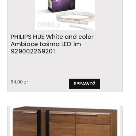
PHILIPS HUE White and color
Ambiace taśma LED 1m
929002269201
84,00
zł
SPRAWDŹ