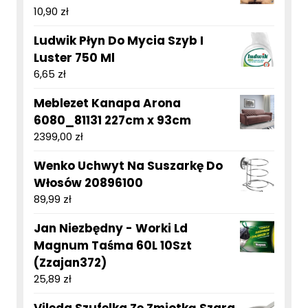
10,90
zł
Ludwik Płyn Do Mycia Szyb I
Luster 750 Ml
6,65
zł
Meblezet Kanapa Arona
6080_81131 227cm x 93cm
2399,00
zł
Wenko Uchwyt Na Suszarkę Do
Włosów 20896100
89,99
zł
Jan Niezbędny - Worki Ld
Magnum Taśma 60L 10Szt
(Zzajan372)
25,89
zł