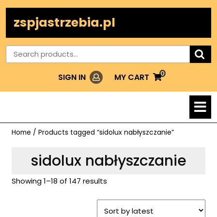
Skip
to
zspjastrzebia.pl
content
Search
for:
0
Login
MY
MY CART
SIGN IN
CART
O
M
Home
/ Products tagged “sidolux nabłyszczanie”
sidolux nabłyszczanie
Showing 1–18 of 147 results