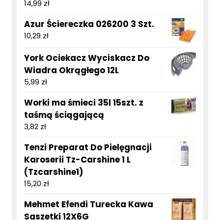
14,99
zł
Azur Ściereczka 026200 3 Szt.
10,29
zł
York Ociekacz Wyciskacz Do
Wiadra Okrągłego 12L
5,99
zł
Worki ma śmieci 35l 15szt. z
taśmą ściągającą
3,82
zł
Tenzi Preparat Do Pielęgnacji
Karoserii Tz-Carshine 1 L
(Tzcarshine1)
15,20
zł
Mehmet Efendi Turecka Kawa
Saszetki 12X6G