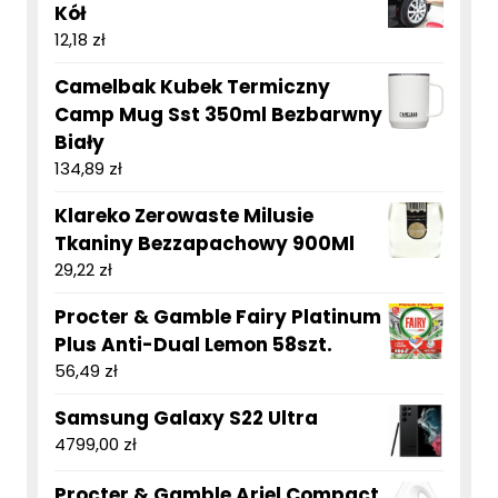
Kół
12,18
zł
Camelbak Kubek Termiczny
Camp Mug Sst 350ml Bezbarwny
Biały
134,89
zł
Klareko Zerowaste Milusie
Tkaniny Bezzapachowy 900Ml
29,22
zł
Procter & Gamble Fairy Platinum
Plus Anti-Dual Lemon 58szt.
56,49
zł
Samsung Galaxy S22 Ultra
4799,00
zł
Procter & Gamble Ariel Compact