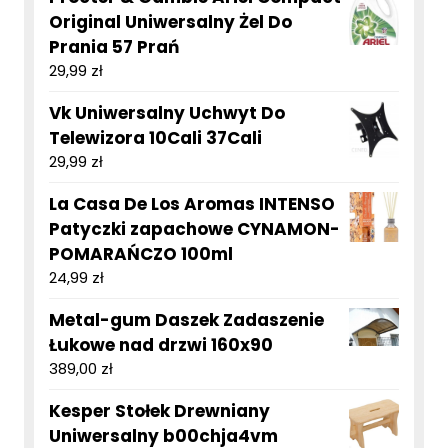
Original Uniwersalny Żel Do
Prania 57 Prań
29,99
zł
Vk Uniwersalny Uchwyt Do
Telewizora 10Cali 37Cali
29,99
zł
La Casa De Los Aromas INTENSO
Patyczki zapachowe CYNAMON-
POMARAŃCZO 100ml
24,99
zł
Metal-gum Daszek Zadaszenie
Łukowe nad drzwi 160x90
389,00
zł
Kesper Stołek Drewniany
Uniwersalny b00chja4vm