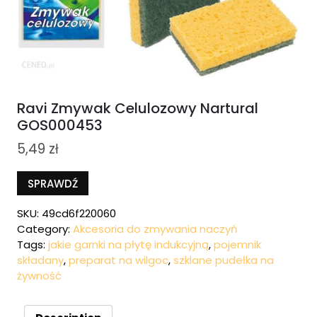
Ravi Zmywak Celulozowy Nartural
GOS000453
5,49
zł
SPRAWDŹ
SKU:
49cd6f220060
Category:
Akcesoria do zmywania naczyń
Tags:
jakie garnki na płytę indukcyjną
,
pojemnik
składany
,
preparat na wilgoc
,
szklane pudełka na
żywność