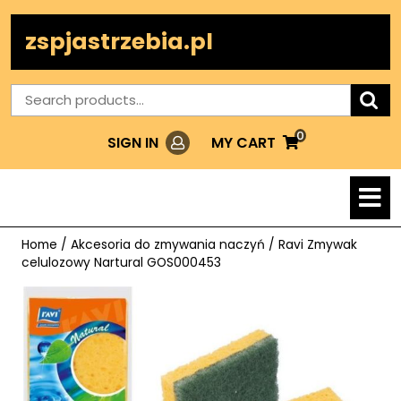
Skip
to
zspjastrzebia.pl
content
Search
for:
0
Login
MY
MY CART
SIGN IN
CART
O
M
Home
/
Akcesoria do zmywania naczyń
/ Ravi Zmywak
celulozowy Nartural GOS000453