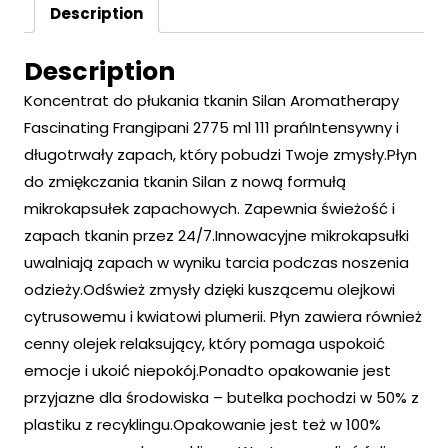
Description
Description
Koncentrat do płukania tkanin Silan Aromatherapy
Fascinating Frangipani 2775 ml 111 prańIntensywny i
długotrwały zapach, który pobudzi Twoje zmysły.Płyn
do zmiękczania tkanin Silan z nową formułą
mikrokapsułek zapachowych. Zapewnia świeżość i
zapach tkanin przez 24/7.Innowacyjne mikrokapsułki
uwalniają zapach w wyniku tarcia podczas noszenia
odzieży.Odśwież zmysły dzięki kuszącemu olejkowi
cytrusowemu i kwiatowi plumerii. Płyn zawiera również
cenny olejek relaksujący, który pomaga uspokoić
emocje i ukoić niepokój.Ponadto opakowanie jest
przyjazne dla środowiska – butelka pochodzi w 50% z
plastiku z recyklingu.Opakowanie jest też w 100%