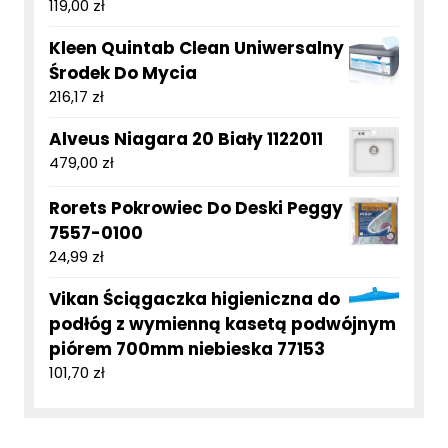
119,00
zł
Kleen Quintab Clean Uniwersalny
Środek Do Mycia
216,17
zł
Alveus Niagara 20 Biały 1122011
479,00
zł
Rorets Pokrowiec Do Deski Peggy
7557-0100
24,99
zł
Vikan Ściągaczka higieniczna do
podłóg z wymienną kasetą podwójnym
piórem 700mm niebieska 77153
101,70
zł