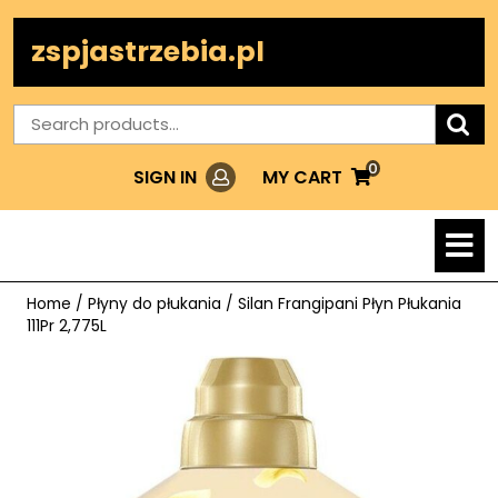
Skip
to
zspjastrzebia.pl
content
Search
for:
0
Login
MY
MY CART
SIGN IN
CART
O
M
Home
/
Płyny do płukania
/ Silan Frangipani Płyn Płukania
111Pr 2,775L