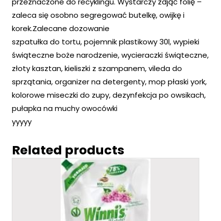
przeznaczone do recyklingu. Wystarczy zdjąć folię –
zaleca się osobno segregować butelkę, owijkę i
korek.Zalecane dozowanie
szpatułka do tortu, pojemnik plastikowy 30l, wypieki
świąteczne boże narodzenie, wycieraczki świąteczne,
złoty kasztan, kieliszki z szampanem, vileda do
sprzątania, organizer na detergenty, mop płaski york,
kolorowe miseczki do zupy, dezynfekcja po owsikach,
pułapka na muchy owocówki
yyyyy
Related products