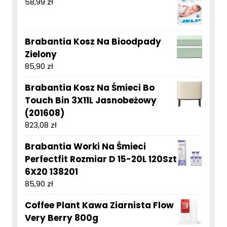
58,99
zł
Brabantia Kosz Na Bioodpady
Zielony
85,90
zł
Brabantia Kosz Na Śmieci Bo
Touch Bin 3X11L Jasnobeżowy
(201608)
823,08
zł
Brabantia Worki Na Śmieci
Perfectfit Rozmiar D 15-20L 120Szt
6X20 138201
85,90
zł
Coffee Plant Kawa Ziarnista Flow
Very Berry 800g