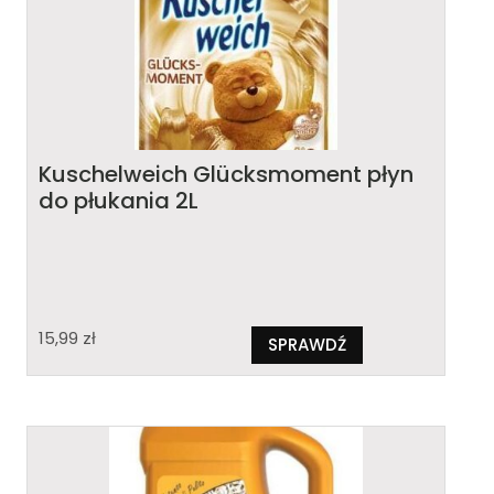
Kuschelweich Glücksmoment płyn
do płukania 2L
15,99
zł
SPRAWDŹ