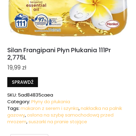
Silan Frangipani Płyn Płukania 111Pr
2,775L
19,99
zł
SPRAWDŹ
SKU:
5ad84835caea
Category:
Płyny do płukania
Tags:
makaron z serem i szynka
,
nakładka na palnik
gazowy
,
osłona na szybę samochodową przed
mrozem
,
suszarki na pranie stojące