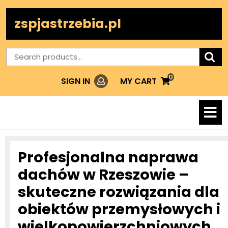
Skip
to
zspjastrzebia.pl
content
Search
for:
0
Login
MY
MY CART
SIGN IN
CART
O
M
Profesjonalna naprawa
dachów w Rzeszowie –
skuteczne rozwiązania dla
obiektów przemysłowych i
wielkopowierzchniowych