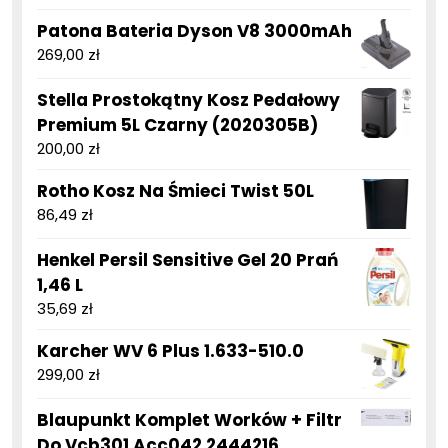
Patona Bateria Dyson V8 3000mAh
269,00
zł
Stella Prostokątny Kosz Pedałowy
Premium 5L Czarny (2020305B)
200,00
zł
Rotho Kosz Na Śmieci Twist 50L
86,49
zł
Henkel Persil Sensitive Gel 20 Prań
1,46 L
35,69
zł
Karcher WV 6 Plus 1.633-510.0
299,00
zł
Blaupunkt Komplet Worków + Filtr
Do Vcb301 Acc042 2444216