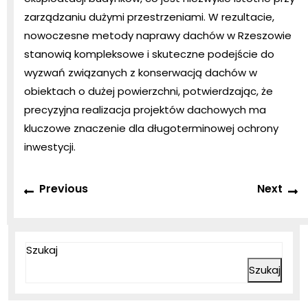
zarządzaniu dużymi przestrzeniami. W rezultacie,
nowoczesne metody naprawy dachów w Rzeszowie
stanowią kompleksowe i skuteczne podejście do
wyzwań związanych z konserwacją dachów w
obiektach o dużej powierzchni, potwierdzając, że
precyzyjna realizacja projektów dachowych ma
kluczowe znaczenie dla długoterminowej ochrony
inwestycji.
Nawigacja
Previous
N
Previous
Next
wpisu
post:
p
Szukaj
Szukaj