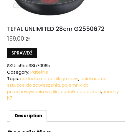
TEFAL UNLIMITED 28cm G2550672
159,00
zł
SPRAWDŹ
SKU:
c9be38b7096b
Category:
Patelnie
Tags:
nakładka na palnik gazowy
,
ociekacz na
sztućce do zawieszenia
,
pojemnik do
przechowywania wędlin
,
pudełka do pokoju
,
xenony
h7
Description