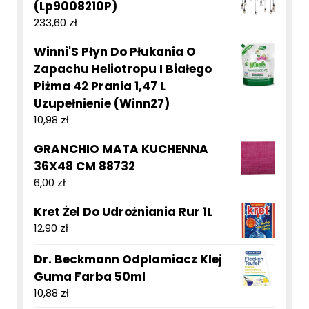
(Lp9008210P)
233,60
zł
Winni'S Płyn Do Płukania O
Zapachu Heliotropu I Białego
Piżma 42 Prania 1,47 L
Uzupełnienie (Winn27)
10,98
zł
GRANCHIO MATA KUCHENNA
36X48 CM 88732
6,00
zł
Kret Żel Do Udrożniania Rur 1L
12,90
zł
Dr. Beckmann Odplamiacz Klej
Guma Farba 50ml
10,88
zł