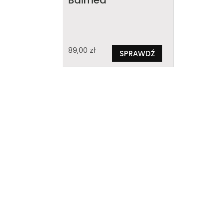
Balmea
89,00
zł
SPRAWDŹ