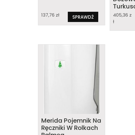
Turkus
W2
137,76
zł
405,36
z
SPRAWDŹ
ł
Merida Pojemnik Na
Ręczniki W Rolkach