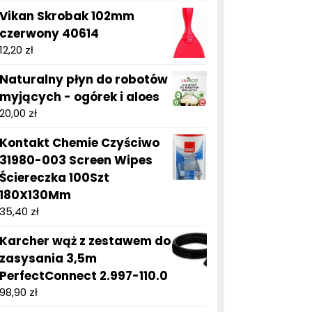
Vikan Skrobak 102mm
czerwony 40614
12,20
zł
Naturalny płyn do robotów
myjących - ogórek i aloes
20,00
zł
Kontakt Chemie Czyściwo
31980-003 Screen Wipes
Ściereczka 100Szt
180X130Mm
35,40
zł
Karcher wąż z zestawem do
zasysania 3,5m
PerfectConnect 2.997-110.0
98,90
zł