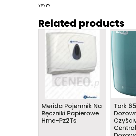
yyyyy
Related products
Merida Pojemnik Na
Tork 6
Ręczniki Papierowe
Dozown
Hme-Pz2Ts
Czyści
Central
Dozow