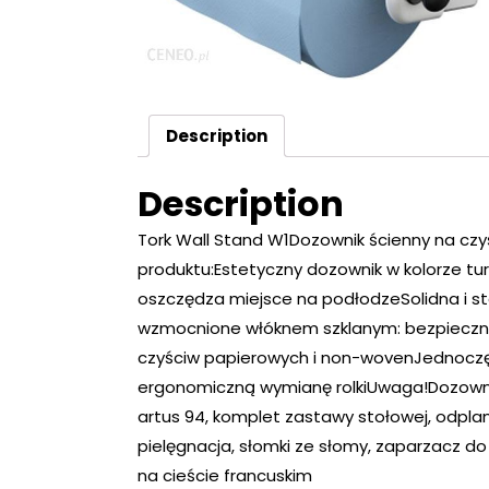
Description
Description
Tork Wall Stand W1Dozownik ścienny na czy
produktu:Estetyczny dozownik w kolorze t
oszczędza miejsce na podłodzeSolidna i st
wzmocnione włóknem szklanym: bezpieczne 
czyściw papierowych i non-wovenJednoczęśc
ergonomiczną wymianę rolkiUwaga!Dozowni
artus 94, komplet zastawy stołowej, odplam
pielęgnacja, słomki ze słomy, zaparzacz do
na cieście francuskim