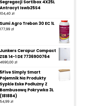
Segregacji Sortibox 4X25L
Antracyt Iswb25S4
104,40
zł
Sumi Agro Trebon 30 EC 1L
177,99
zł
Junkers Cerapur Compact
ZSB 14-1 DE 7736900764
4690,00
zł
5Five Simply Smart
Pojemnik Na Produkty
Sypkie Eske Podłużny Z
Bambusową Pokrywka 3L
(181884)
54,99
zł