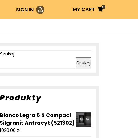
0
Login
MY
MY CART
SIGN IN
CART
Szukaj
Szukaj
Produkty
Blanco Legra 6 S Compact
Silgranit Antracyt (521302)
1020,00
zł