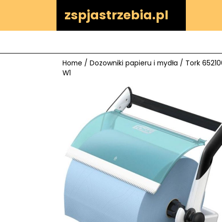
Skip
zspjastrzebia.pl
to
content
Home
/
Dozowniki papieru i mydła
/ Tork 65210
W1