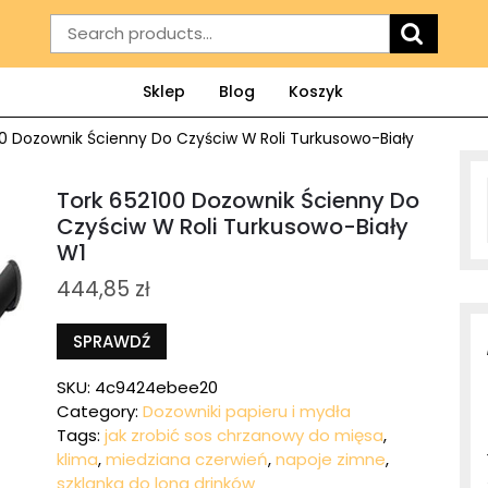
Search
for:
Sklep
Blog
Koszyk
0 Dozownik Ścienny Do Czyściw W Roli Turkusowo-Biały
Tork 652100 Dozownik Ścienny Do
Czyściw W Roli Turkusowo-Biały
W1
444,85
zł
SPRAWDŹ
SKU:
4c9424ebee20
Category:
Dozowniki papieru i mydła
Tags:
jak zrobić sos chrzanowy do mięsa
,
klima
,
miedziana czerwień
,
napoje zimne
,
szklanka do long drinków