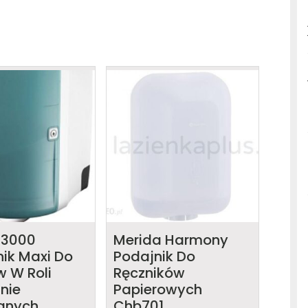
53000
Merida Harmony
ik Maxi Do
Podajnik Do
w W Roli
Ręczników
nie
Papierowych
anych
Chb701