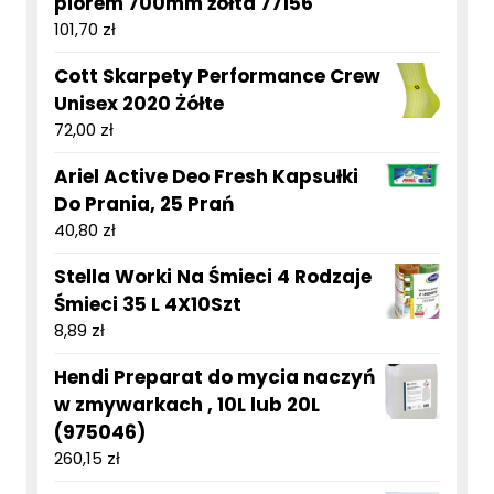
piórem 700mm żółta 77156
101,70
zł
Cott Skarpety Performance Crew
Unisex 2020 Żółte
72,00
zł
Ariel Active Deo Fresh Kapsułki
Do Prania, 25 Prań
40,80
zł
Stella Worki Na Śmieci 4 Rodzaje
Śmieci 35 L 4X10Szt
8,89
zł
Hendi Preparat do mycia naczyń
w zmywarkach , 10L lub 20L
(975046)
260,15
zł