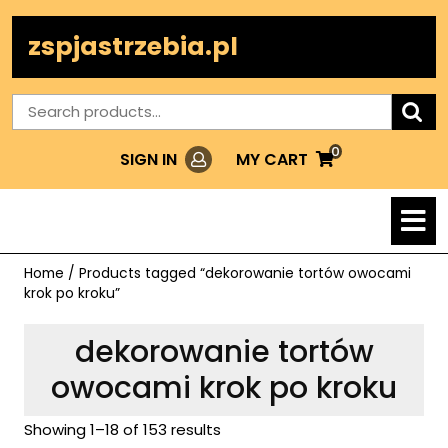
Skip
to
zspjastrzebia.pl
content
Search
for:
0
Login
MY
MY CART
SIGN IN
CART
O
M
Home
/ Products tagged “dekorowanie tortów owocami
krok po kroku”
dekorowanie tortów
owocami krok po kroku
Showing 1–18 of 153 results