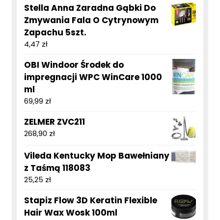
Stella Anna Zaradna Gąbki Do
Zmywania Fala O Cytrynowym
Zapachu 5szt.
4,47
zł
OBI Windoor Środek do
impregnacji WPC WinCare 1000
ml
69,99
zł
ZELMER ZVC211
268,90
zł
Vileda Kentucky Mop Bawełniany
z Taśmą 118083
25,25
zł
Stapiz Flow 3D Keratin Flexible
Hair Wax Wosk 100ml