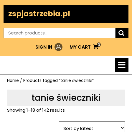
Skip
to
zspjastrzebia.pl
content
Search
for:
0
Login
MY
MY CART
SIGN IN
CART
O
M
Home
/ Products tagged “tanie świeczniki”
tanie świeczniki
Showing 1–18 of 142 results