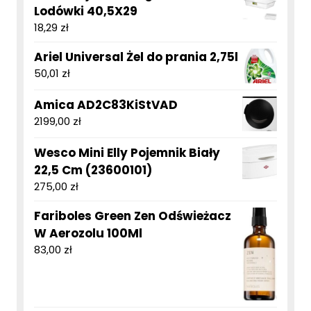
Lodówki 40,5X29
18,29
zł
Ariel Universal Żel do prania 2,75l
50,01
zł
Amica AD2C83KiStVAD
2199,00
zł
Wesco Mini Elly Pojemnik Biały
22,5 Cm (23600101)
275,00
zł
Fariboles Green Zen Odświeżacz
W Aerozolu 100Ml
83,00
zł