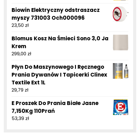
Biowin Elektryczny odstraszacz
myszy 731003 Och000096
23,50
zł
Blomus Kosz Na Śmieci Sono 3,0 Ja
Krem
299,00
zł
Płyn Do Maszynowego I Ręcznego
Prania Dywanów I Tapicerki Clinex
Textile Ext 1L
29,79
zł
E Proszek Do Prania Białe Jasne
7,150Kg 110Prań
53,39
zł