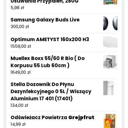
Usuwania Przypaleń, 280G
5,98
zł
Samsung Galaxy Buds Live
300,00
zł
Optimum AMETYST 160x200 H3
1559,00
zł
Muellex Boxx 55/60 R Bio ( Do
Korpusu 55 Lub 60cm )
1649,00
zł
Stella Dozownik Do Płynu
Dezynfekcyjnego 0 5L / Wiszący
Aluminium 17 401 (17401)
134,00
zł
Odświeżacz Powietrza
Grejpfrut
14,99
zł