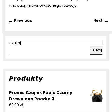
innowacji i zrównoważonego rozwoju.
Nawigacja
Previous
N
Previous
Next
wpisu
post:
p
Szukaj
Szukaj
Produkty
Promis Czajnik Fabio Czarny
Drewniana Raczka 3L
69,90
zł