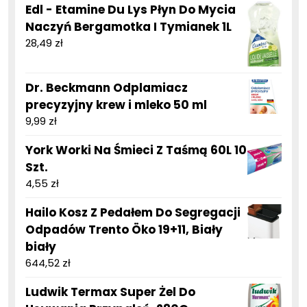
Edl - Etamine Du Lys Płyn Do Mycia
Naczyń Bergamotka I Tymianek 1L
28,49
zł
Dr. Beckmann Odplamiacz
precyzyjny krew i mleko 50 ml
9,99
zł
York Worki Na Śmieci Z Taśmą 60L 10
Szt.
4,55
zł
Hailo Kosz Z Pedałem Do Segregacji
Odpadów Trento Öko 19+11, Biały
biały
644,52
zł
Ludwik Termax Super Żel Do