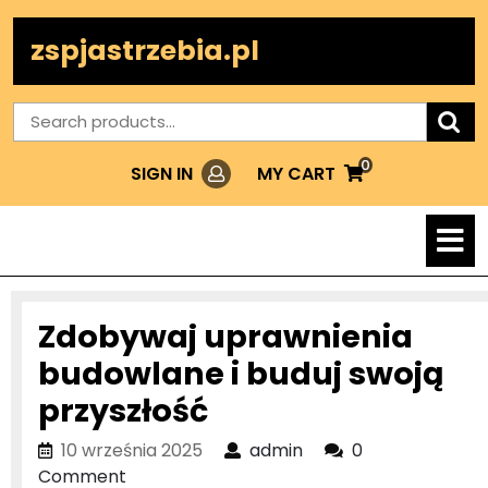
Skip
to
zspjastrzebia.pl
content
Search
for:
0
Login
MY
MY CART
SIGN IN
CART
O
M
Zdobywaj uprawnienia
budowlane i buduj swoją
przyszłość
10
admin
10 września 2025
admin
0
września
Comment