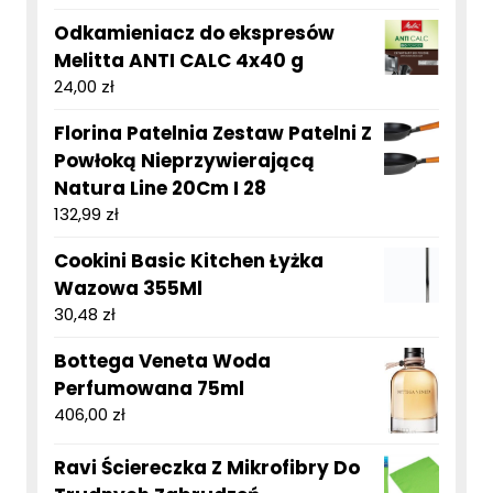
Odkamieniacz do ekspresów
Melitta ANTI CALC 4x40 g
24,00
zł
Florina Patelnia Zestaw Patelni Z
Powłoką Nieprzywierającą
Natura Line 20Cm I 28
132,99
zł
Cookini Basic Kitchen Łyżka
Wazowa 355Ml
30,48
zł
Bottega Veneta Woda
Perfumowana 75ml
406,00
zł
Ravi Ściereczka Z Mikrofibry Do