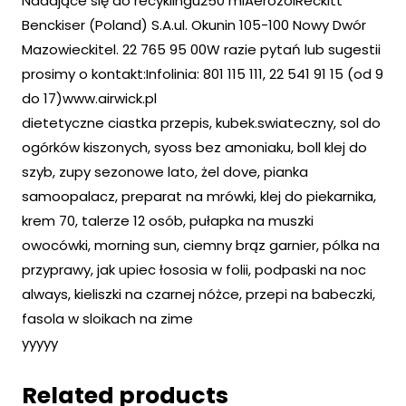
Nadające się do recyklingu250 mlAerozolReckitt
Benckiser (Poland) S.A.ul. Okunin 105-100 Nowy Dwór
Mazowieckitel. 22 765 95 00W razie pytań lub sugestii
prosimy o kontakt:Infolinia: 801 115 111, 22 541 91 15 (od 9
do 17)www.airwick.pl
dietetyczne ciastka przepis, kubek.swiateczny, sol do
ogórków kiszonych, syoss bez amoniaku, boll klej do
szyb, zupy sezonowe lato, żel dove, pianka
samoopalacz, preparat na mrówki, klej do piekarnika,
krem 70, talerze 12 osób, pułapka na muszki
owocówki, morning sun, ciemny brąz garnier, pólka na
przyprawy, jak upiec łososia w folii, podpaski na noc
always, kieliszki na czarnej nóżce, przepi na babeczki,
fasola w sloikach na zime
yyyyy
Related products