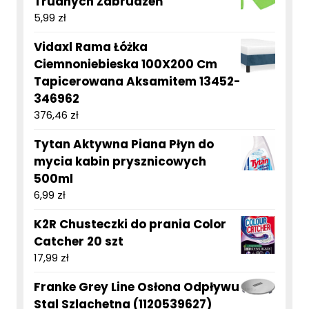
Trudnych Zabrudzeń
5,99
zł
Vidaxl Rama Łóżka
Ciemnoniebieska 100X200 Cm
Tapicerowana Aksamitem 13452-
346962
376,46
zł
Tytan Aktywna Piana Płyn do
mycia kabin prysznicowych
500ml
6,99
zł
K2R Chusteczki do prania Color
Catcher 20 szt
17,99
zł
Franke Grey Line Osłona Odpływu
Stal Szlachetna (1120539627)