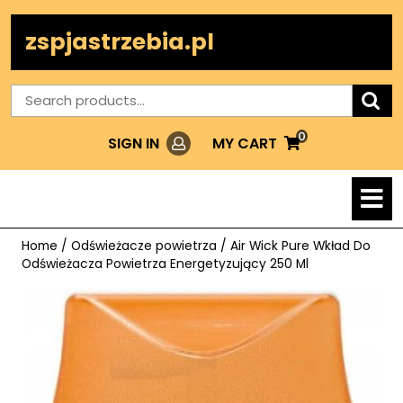
Skip
to
zspjastrzebia.pl
content
Search
for:
0
Login
MY
MY CART
SIGN IN
CART
O
M
Home
/
Odświeżacze powietrza
/ Air Wick Pure Wkład Do
Odświeżacza Powietrza Energetyzujący 250 Ml