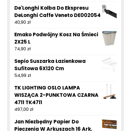
De'Longhi Kolba Do Ekspresu
DeLonghi Caffe Veneto DE002054
40,90
zł
Emako Podwójny Kosz Na Śmieci
2X25 L
74,90
zł
Sepio Suszarka Łazienkowa
Sufitowa 6X120 Cm
54,99
zł
TK LIGHTING OSLO LAMPA
WISZĄCA 2-PUNKTOWA CZARNA
4711 TK4711
497,00
zł
Jan Niezbędny Papier Do
Pieczenia W Arkuszach 16 Ark.