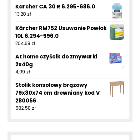
Karcher CA 30 R 6.295-686.0
13,28
zł
Kärcher RM752 Usuwanie Powłok
10L 6.294-996.0
204,68
zł
At home czyścik do zmywarki
2x40g
4,99
zł
Stolik konsolowy brązowy
79x30x74 cm drewniany kod V
280056
582,58
zł