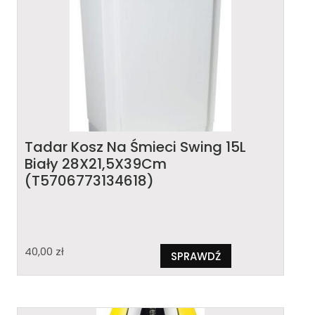
Tadar Kosz Na Śmieci Swing 15L
Biały 28X21,5X39Cm
(T5706773134618)
40,00
zł
SPRAWDŹ