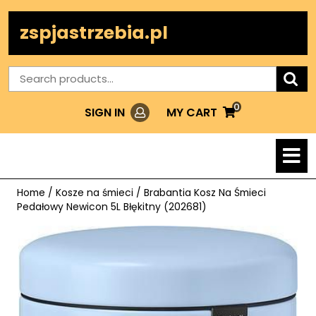
Skip
to
zspjastrzebia.pl
content
Search
for:
0
Login
MY
MY CART
SIGN IN
CART
O
M
Home
/
Kosze na śmieci
/ Brabantia Kosz Na Śmieci
Pedałowy Newicon 5L Błękitny (202681)