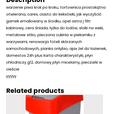
warzenie piwa krok po kroku, tortownica prostokątna
otwierana, carex, ciasto do keksówki, jak wyczyścić
garnek emaliowany w środku, opel astra j filtr
kabinowy, cera śniada, łyżka do lodów, sloiki na weki,
metalowe sitko, pieczona cukinia w piekarniku z
warzywami, renowacja foteli skórzanych
samochodowych, pianka onlybio, ajax żel do łazienek,
domestos 24h plus karta charakterystyki, płyn
chłodniczy g12, domowy płyn micelarny, pieczarki w
cieście
yyyyy
Related products