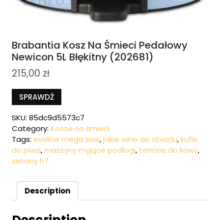
Brabantia Kosz Na Śmieci Pedałowy
Newicon 5L Błękitny (202681)
215,00
zł
SPRAWDŹ
SKU:
85dc9d5573c7
Category:
Kosze na śmieci
Tags:
eveline mega size
,
jakie wino do obiadu
,
kufle
do piwa
,
maszyny myjące podłogi
,
termos do kawy
,
xenony h7
Description
Description