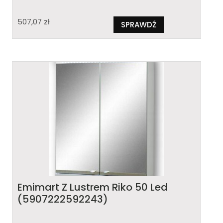
507,07
zł
SPRAWDŹ
Emimart Z Lustrem Riko 50 Led
(5907222592243)