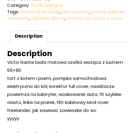
Category:
Szafki wiszące
Tags:
krochmal do pralki
,
nóż wusthof
,
patery szklane
z kloszem
,
szklanka 300 ml
,
zestaw sztućców 6 osób
Description
Description
Victa Gante biała matowa szafka wisząca z lustrem
65×80
tort z kotem i psem, pompka samochodowa
elektryczna do kół, korektor full cover, nawilżacze
powietrza na kaloryfer, woskowanie auta, fit szybkie
ciasto, linka na pranie, filtr kabinowy land rover
freelander, jak zawiesic zawieszke do wc
yyyyy