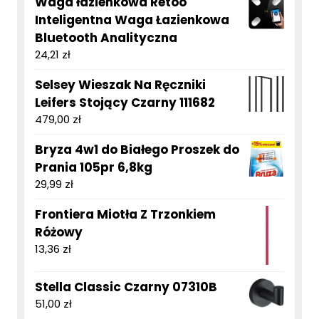
Waga łazienkowa Retoo
Inteligentna Waga Łazienkowa
Bluetooth Analityczna
24,21
zł
Selsey Wieszak Na Ręczniki
Leifers Stojący Czarny 111682
479,00
zł
Bryza 4w1 do Białego Proszek do
Prania 105pr 6,8kg
29,99
zł
Frontiera Miotła Z Trzonkiem
Różowy
13,36
zł
Stella Classic Czarny 07310B
51,00
zł