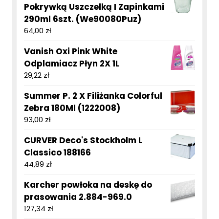
Pokrywką Uszczelką I Zapinkami
290ml 6szt. (We90080Puz)
64,00
zł
Vanish Oxi Pink White
Odplamiacz Płyn 2X 1L
29,22
zł
Summer P. 2 X Filiżanka Colorful
Zebra 180Ml (1222008)
93,00
zł
CURVER Deco's Stockholm L
Classico 188166
44,89
zł
Karcher powłoka na deskę do
prasowania 2.884-969.0
127,34
zł