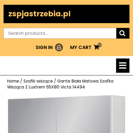
Skip
to
zspjastrzebia.pl
content
Search
for:
0
Login
MY
MY CART
SIGN IN
CART
O
M
Home
/
Szafki wiszące
/ Gante Biała Matowa Szafka
Wisząca Z Lustrem 65X80 Victa 14494