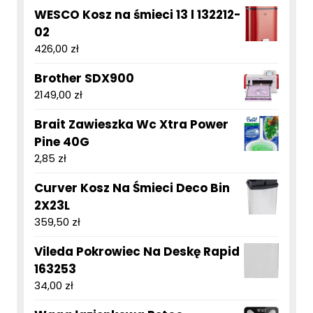
WESCO Kosz na śmieci 13 l 132212-
02
426,00
zł
Brother SDX900
2149,00
zł
Brait Zawieszka Wc Xtra Power
Pine 40G
2,85
zł
Curver Kosz Na Śmieci Deco Bin
2X23L
359,50
zł
Vileda Pokrowiec Na Deskę Rapid
163253
34,00
zł