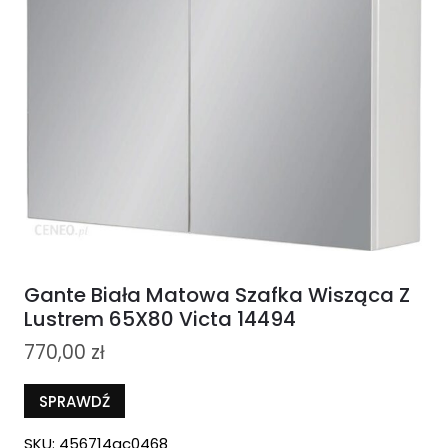
Gante Biała Matowa Szafka Wisząca Z
Lustrem 65X80 Victa 14494
770,00
zł
SPRAWDŹ
SKU:
456714ac0468