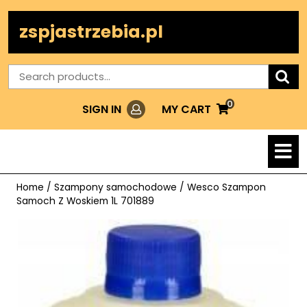
Skip
to
zspjastrzebia.pl
content
Search
for:
0
Login
MY
MY CART
SIGN IN
CART
O
M
Home
/
Szampony samochodowe
/ Wesco Szampon
Samoch Z Woskiem 1L 701889