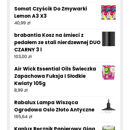
Somat Czyścik Do Zmywarki
Lemon A3 X3
40,99
zł
brabantia Kosz na śmieci z
pedałem ze stali nierdzewnej DUO
CZARNY 3 l
103,00
zł
Air Wick Essential Oils Świeczka
Zapachowa Fuksja I Słodkie
Kwiaty 105g
8,99
zł
Rabalux Lampa Wisząca
Ogrodowa Oslo Złoto Antyczne
165,64
zł
Kanlux Ręcznik Papierowy Giga