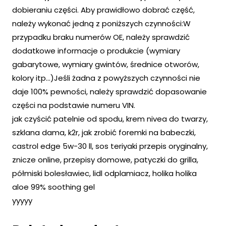
dobieraniu części. Aby prawidłowo dobrać część,
należy wykonać jedną z poniższych czynności:W
przypadku braku numerów OE, należy sprawdzić
dodatkowe informacje o produkcie (wymiary
gabarytowe, wymiary gwintów, średnice otworów,
kolory itp…)Jeśli żadna z powyższych czynności nie
daje 100% pewności, należy sprawdzić dopasowanie
części na podstawie numeru VIN.
jak czyścić patelnie od spodu, krem nivea do twarzy,
szklana dama, k2r, jak zrobić foremki na babeczki,
castrol edge 5w-30 ll, sos teriyaki przepis oryginalny,
znicze online, przepisy domowe, patyczki do grilla,
półmiski bolesławiec, lidl odplamiacz, holika holika
aloe 99% soothing gel
yyyyy