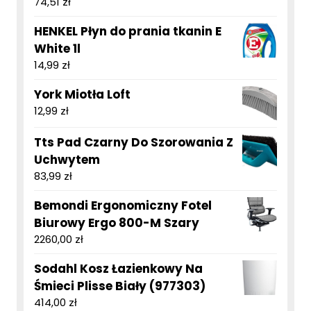
74,51
zł
HENKEL Płyn do prania tkanin E
White 1l
14,99
zł
York Miotła Loft
12,99
zł
Tts Pad Czarny Do Szorowania Z
Uchwytem
83,99
zł
Bemondi Ergonomiczny Fotel
Biurowy Ergo 800-M Szary
2260,00
zł
Sodahl Kosz Łazienkowy Na
Śmieci Plisse Biały (977303)
414,00
zł