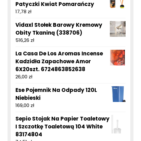
Patyczki Kwiat Pomarańczy
17,78
zł
Vidaxl Stołek Barowy Kremowy
Obity Tkaniną (338706)
516,26
zł
La Casa De Los Aromas Incense
Kadzidła Zapachowe Amor
6X20szt. 6724863852638
26,00
zł
Ese Pojemnik Na Odpady 120L
Niebieski
169,00
zł
Sepio Stojak Na Papier Toaletowy
I Szczotkę Toaletową 104 White
83174804