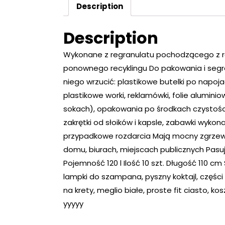
Description
Description
Wykonane z regranulatu pochodzącego z re
ponownego recyklingu Do pakowania i segr
niego wrzucić: plastikowe butelki po napo
plastikowe worki, reklamówki, folie alumin
sokach), opakowania po środkach czystości
zakrętki od słoików i kapsle, zabawki wykon
przypadkowe rozdarcia Mają mocny zgrzew,
domu, biurach, miejscach publicznych Pasu
Pojemność 120 l Ilość 10 szt. Długość 110 c
lampki do szampana, pyszny koktajl, częśc
na krety, meglio białe, proste fit ciasto, kos
yyyyy