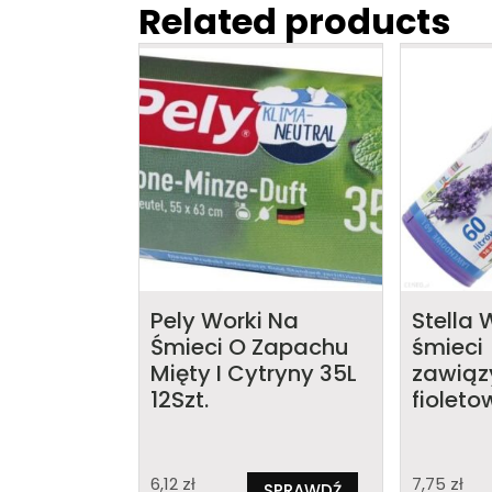
Related products
Pely Worki Na
Stella 
Śmieci O Zapachu
śmieci
Mięty I Cytryny 35L
zawiąz
12Szt.
fioletow
6,12
zł
7,75
zł
SPRAWDŹ