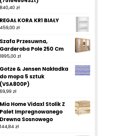
(75164654Szt)
840,40
zł
REGAŁ KORA KR1 BIAŁY
459,00
zł
Szafa Przesuwna,
Garderoba Pole 250 Cm
1895,00
zł
Gotze & Jensen Nakładka
do mopa 5 sztuk
(VSA800P)
69,99
zł
Mia Home Vidaxl Stolik Z
Palet Impregnowanego
Drewna Sosnowego
144,84
zł