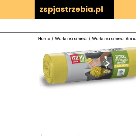
Skip
zspjastrzebia.pl
to
content
Home
/
Worki na śmieci
/ Worki na śmieci Anna