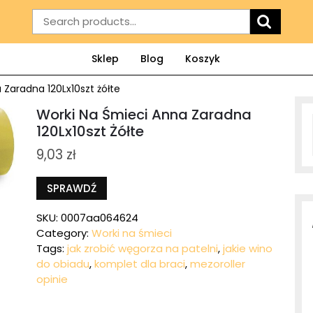
Search
for:
Sklep
Blog
Koszyk
 Zaradna 120Lx10szt żółte
Worki Na Śmieci Anna Zaradna
120Lx10szt Żółte
9,03
zł
SPRAWDŹ
SKU:
0007aa064624
Category:
Worki na śmieci
Tags:
jak zrobić węgorza na patelni
,
jakie wino
do obiadu
,
komplet dla braci
,
mezoroller
opinie