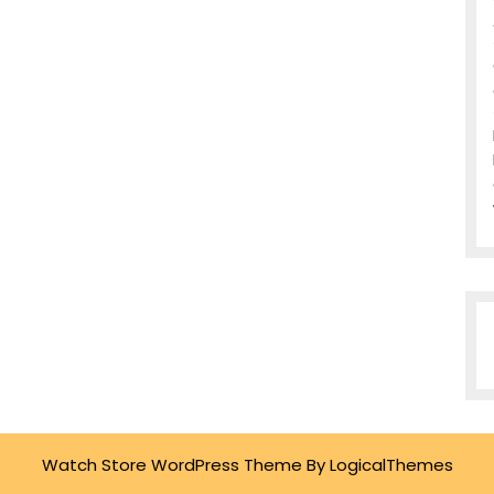
Watch Store WordPress Theme
By LogicalThemes