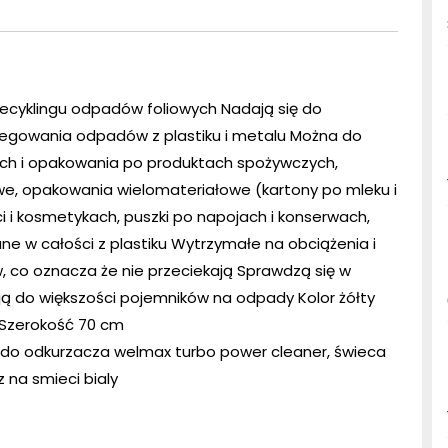
cyklingu odpadów foliowych Nadają się do
egowania odpadów z plastiku i metalu Można do
jach i opakowania po produktach spożywczych,
iowe, opakowania wielomateriałowe (kartony po mleku i
 i kosmetykach, puszki po napojach i konserwach,
ane w całości z plastiku Wytrzymałe na obciążenia i
 co oznacza że nie przeciekają Sprawdzą się w
ją do większości pojemników na odpady Kolor żółty
m Szerokość 70 cm
i do odkurzacza welmax turbo power cleaner, świeca
z na smieci bialy