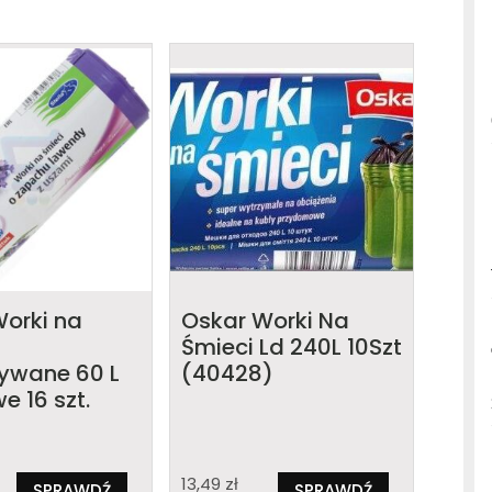
Worki na
Oskar Worki Na
Śmieci Ld 240L 10Szt
ywane 60 L
(40428)
e 16 szt.
13,49
zł
SPRAWDŹ
SPRAWDŹ