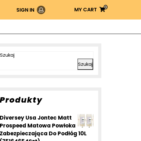
0
Login
MY
MY CART
SIGN IN
CART
Szukaj
Szukaj
Produkty
Diversey Usa Jontec Matt
Prospeed Matowa Powłoka
Zabezpieczająca Do Podłóg 10L